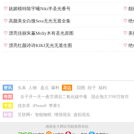
♡
妩媚模特陈宇曦Niki半圣光番号
♡
靓
♡
高颜美女白微Sera无光无遮全集
♡
绝
♡
漂亮佳丽朱赢Molly木有圣光原图
♡
美
♡
漂亮红颜诗诗KIKI无光无遮生图
♡
绝
资讯
头条
人物
盘点
爆料
花边
囧图
段子
福利
奇闻
女子开一天一夜空调后二氧化碳中毒
国企拖欠3700万致市
政工程停工
专题
优衣库
iPhone8
苹果X
标签
互联网+
智能物联
增强现实
虚拟现实
感谢各大网址导航推荐本站