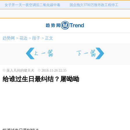
女子开一天一夜空调后二氧化碳中毒
国企拖欠3700万致市政工程停工
26岁女儿谈47岁妈妈突然产女
儿子举报身价上亿父亲说家已破碎
女子用漏洞0元买了3千台电器
直播自杀日本女网红已身亡
海口80吨高危化学品瞒报
韩国宣布国家灾难状态
趋势网
>
花边
>
段子
> 正文
员工用代码17小时删光公司89TB数据
急诊医生漏诊致患儿死亡获刑1年
落入凡间的啸天犬
2018-11-26 22:35
给谁过生日最纠结？屠呦呦